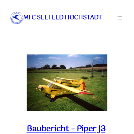
Zum
Inhalt
MFC SEEFELD HOCHSTADT
springen
Baubericht – Piper J3