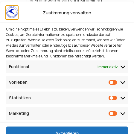
Der Spacewalker von Vogt Modellbau
ist ein erstklassiger Bausatz mit einem
Zustimmung verwalten
hochwertigen GFK-Rumpf. Die
Tragflächen sind aus Styro-Abachi
gefertigt, präzise beplankt und mit
Um dir ein optimales Erlebnis zu bieten, verwenden wir Technologien wie
Cookies, um Geräteinformationen zu speichern und/oder darauf
ausgefrästen Servoschächten sowie
zuzugreifen. Wenn du diesen Technologien zustimmst, können wir Daten
passenden Abdeckungen
wie das Surfverhalten oder eindeutige IDs auf dieser Website verarbeiten.
ausgestattet. Der Bausatz überzeugt
Wenn du deine Zustimmung nicht erteilst oder zurückziehst, können
durch seine Qualität und machte den
bestimmte Merkmale und Funktionen beeinträchtigt werden.
Aufbau des Modells zu einem echten
Funktional
Immer aktiv
Vergnügen. Das Fliegen des
Spacewalker ist allerdings noch
Vorlieben
beeindruckender, da das…
Vorlieb
Statistiken
Statisti
Vorherige Seite
1
…
3
4
5
6
Nächste Seite
Marketing
Marketi
Akzeptieren