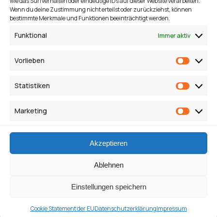
wie das Surfverhalten oder eindeutige IDs auf dieser Website verarbeiten.
Wenn du deine Zustimmung nicht erteilst oder zurückziehst, können
bestimmte Merkmale und Funktionen beeinträchtigt werden.
Funktional
Immer aktiv
Ramadama – 2014
Vorlieben
19. April 2014
Jahr 2010 bis 2015
Vorlieb
Statistiken
Ramadama im Frühjahr 2014
Statisti
Marketing
Marketi
Vorherige Seite
1
2
3
4
5
Nächste Seite
Akzeptieren
Ablehnen
Einstellungen speichern
Instagram
Facebook
Cookie Statement der EU
Datenschutzerklärung
Impressum