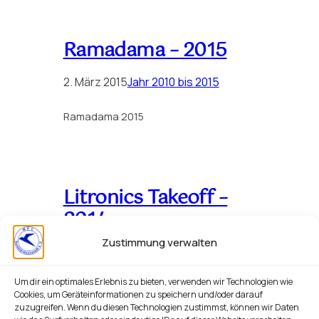
Ramadama – 2015
2. März 2015
Jahr 2010 bis 2015
Ramadama 2015
Litronics Takeoff –
2014
Zustimmung verwalten
24. Mai 2014
Jahr 2010 bis 2015
Um dir ein optimales Erlebnis zu bieten, verwenden wir Technologien wie
Litronics Takeoff am 24.05.2014 bei uns
Cookies, um Geräteinformationen zu speichern und/oder darauf
am Platz
zuzugreifen. Wenn du diesen Technologien zustimmst, können wir Daten